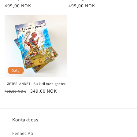
Vanlig
499,00 NOK
Vanlig
499,00 NOK
pris
pris
Salg
LØFTESLANDET - Bulk til menigheter
Vanlig
Salgspris
349,00 NOK
499,00 NOK
pris
Kontakt oss
Fennec AS