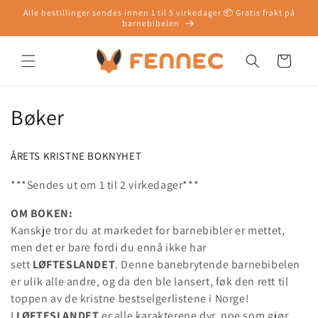
Gå videre
Alle bestillinger sendes innen 1 til 5 virkedager 📦 Gratis frakt på
til
barnebibelen
innholdet
Handlekurv
S
Bøker
a
ÅRETS KRISTNE BOKNYHET
m
***Sendes ut om 1 til 2 virkedager***
l
OM BOKEN:
i
Kanskje tror du at markedet for barnebibler er mettet,
men det er bare fordi du ennå ikke har
n
sett
LØFTESLANDET
. Denne banebrytende barnebibelen
g
er ulik alle andre, og da den ble lansert, føk den rett til
toppen av de kristne bestselgerlistene i Norge!
:
I
LØFTESLANDET
er alle karakterene dyr, noe som gjør