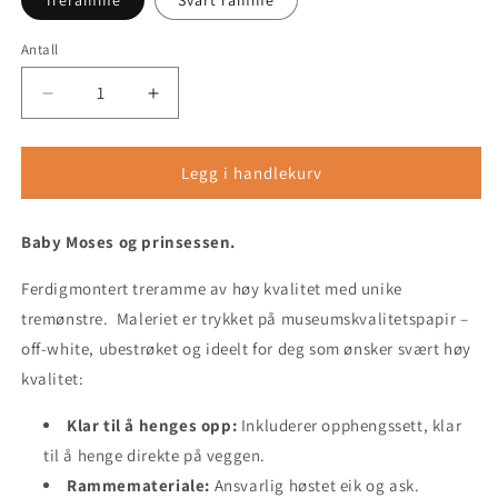
Treramme
Svart ramme
Antall
Antall
Senk
Øk
antallet
antallet
for
for
Baby
Baby
Legg i handlekurv
Moses
Moses
og
og
Baby Moses og prinsessen.
prinsessen
prinsessen
-
-
Ferdigmontert treramme av høy kvalitet med unike
Maleri
Maleri
med
med
tremønstre. Maleriet er trykket på museumskvalitetspapir –
treramme
treramme
off‑white, ubestrøket og ideelt for deg som ønsker svært høy
-
-
kvalitet:
A2
A2
(42
(42
Klar til å henges opp:
Inkluderer opphengssett, klar
x
x
59.4
59.4
til å henge direkte på veggen.
cm)
cm)
Rammemateriale:
Ansvarlig høstet eik og ask.