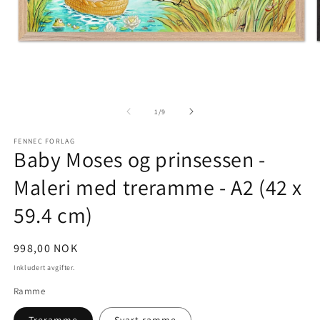
Åpne
Å
medie
m
1
2
av
1
/
9
i
i
modal
m
FENNEC FORLAG
Baby Moses og prinsessen -
Maleri med treramme - A2 (42 x
59.4 cm)
Vanlig
998,00 NOK
pris
Inkludert avgifter.
Ramme