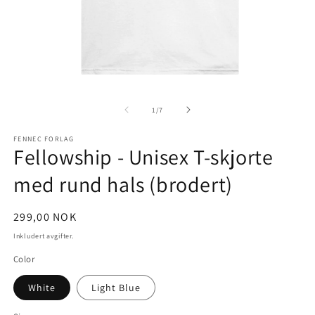
Åpne
Å
medie
m
1
2
av
1
/
7
i
i
modal
m
FENNEC FORLAG
Fellowship - Unisex T-skjorte
med rund hals (brodert)
Vanlig
299,00 NOK
pris
Inkludert avgifter.
Color
White
Light Blue