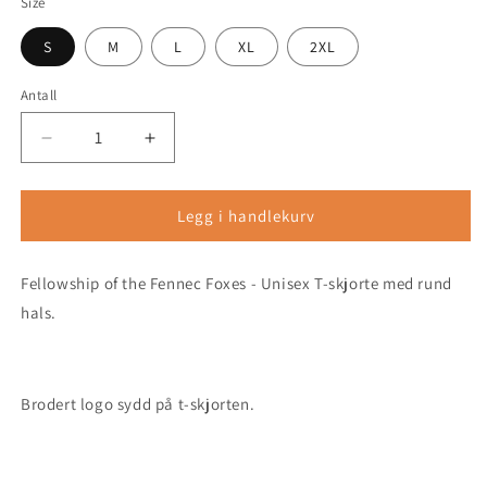
Size
S
M
L
XL
2XL
Antall
Antall
Senk
Øk
antallet
antallet
for
for
Fellowship
Fellowship
Legg i handlekurv
-
-
Unisex
Unisex
Fellowship of the Fennec Foxes - Unisex T-skjorte med rund
T-
T-
skjorte
skjorte
hals.
med
med
rund
rund
hals
hals
(brodert)
(brodert)
Brodert logo sydd på t-skjorten.