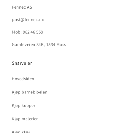
Fennec AS
post@fennec.no
Mob: 982 46 558
Gamleveien 34B, 1534 Moss
Snarveier
Hovedsiden
Kjøp barnebibelen
Kjøp kopper
Kjøp malerier
Kjøp klær