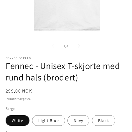
Åpne
Å
medie
m
1
2
av
1
/
8
i
i
modal
m
FENNEC FORLAG
Fennec - Unisex T-skjorte med
rund hals (brodert)
Vanlig
299,00 NOK
pris
Inkludert avgifter.
Farge
White
Light Blue
Navy
Black