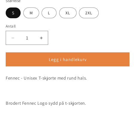
Størrelse
S
M
L
XL
2XL
Antall
Antall
Senk
Øk
antallet
antallet
for
for
Fennec
Fennec
Legg i handlekurv
-
-
Unisex
Unisex
Fennec - Unisex T-skjorte med rund hals.
T-
T-
skjorte
skjorte
med
med
rund
rund
Brodert Fennec Logo sydd på t-skjorten.
hals
hals
(brodert)
(brodert)