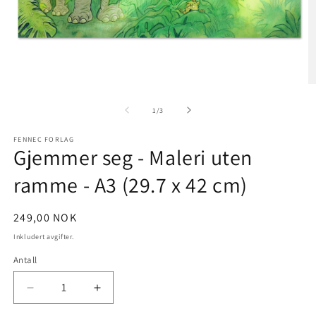
Åpne
Å
medie
m
1
2
av
1
/
3
i
i
modal
m
FENNEC FORLAG
Gjemmer seg - Maleri uten
ramme - A3 (29.7 x 42 cm)
Vanlig
249,00 NOK
pris
Inkludert avgifter.
Antall
Antall
Senk
Øk
antallet
antallet