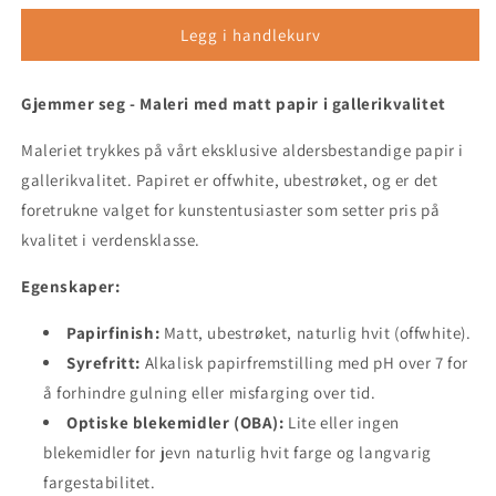
for
for
Gjemmer
Gjemmer
Legg i handlekurv
seg
seg
-
-
Gjemmer seg -
Maleri
Maleri med matt papir i gallerikvalitet
Maleri
uten
uten
Maleriet trykkes på vårt eksklusive aldersbestandige papir i
ramme
ramme
-
-
gallerikvalitet. Papiret er offwhite, ubestrøket, og er det
A3
A3
foretrukne valget for kunstentusiaster som setter pris på
(29.7
(29.7
kvalitet i verdensklasse.
x
x
42
42
Egenskaper:
cm)
cm)
Papirfinish:
Matt, ubestrøket, naturlig hvit (offwhite).
Syrefritt:
Alkalisk papirfremstilling med pH over 7 for
å forhindre gulning eller misfarging over tid.
Optiske blekemidler (OBA):
Lite eller ingen
blekemidler for jevn naturlig hvit farge og langvarig
fargestabilitet.