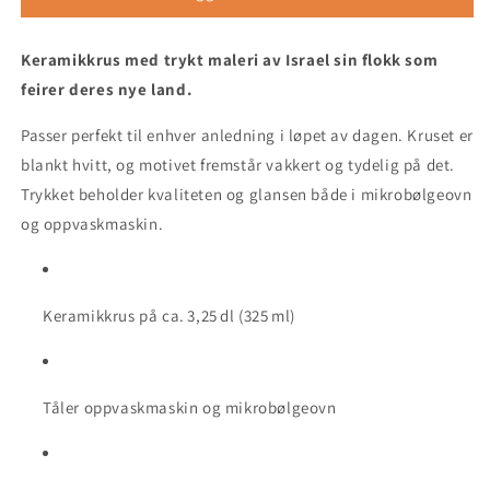
-
-
keramikkrus
keramikkrus
Keramikkrus med trykt maleri av Israel sin flokk som
(3,25 dl)
(3,25 dl)
feirer deres nye land.
Passer perfekt til enhver anledning i løpet av dagen. Kruset er
blankt hvitt, og motivet fremstår vakkert og tydelig på det.
Trykket beholder kvaliteten og glansen både i mikrobølgeovn
og oppvaskmaskin.
Keramikkrus på ca. 3,25 dl (325 ml)
Tåler oppvaskmaskin og mikrobølgeovn