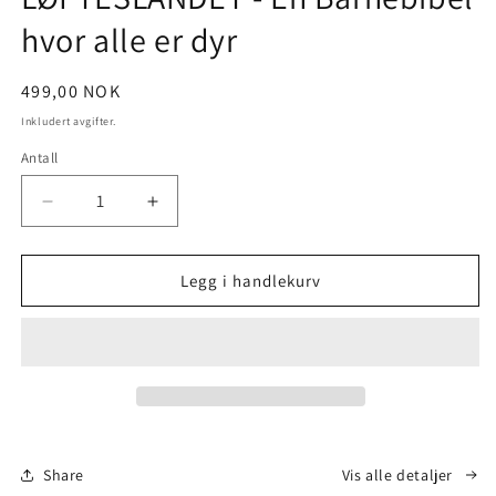
modal
hvor alle er dyr
Vanlig
499,00 NOK
pris
Inkludert avgifter.
Antall
Antall
Senk
Øk
antallet
antallet
for
for
LØFTESLANDET
LØFTESLANDET
Legg i handlekurv
-
-
En
En
Barnebibel
Barnebibel
hvor
hvor
alle
alle
er
er
dyr
dyr
Share
Vis alle detaljer