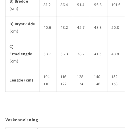
B) Bredde
81.2
86.4
91.4
96.6
101.6
(cm)
B) Brystvidde
40.6
43.2
45.7
48.3
50.8
(cm)
C)
Ermelengde
33.7
36.3
38.7
41.3
43.8
(cm)
104–
116–
128–
140–
152–
Lengde (cm)
110
122
134
146
158
Vaskeanvisning