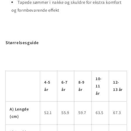
Tapede sømmer i nakke og skuldre for ekstra komfort
og formbevarende effekt
Størrelsesguide
10-
4-5
6-7
8-9
12-
11
år
år
år
13 år
år
A) Lengde
52.1
55.9
59.7
63.5
67.3
(cm)