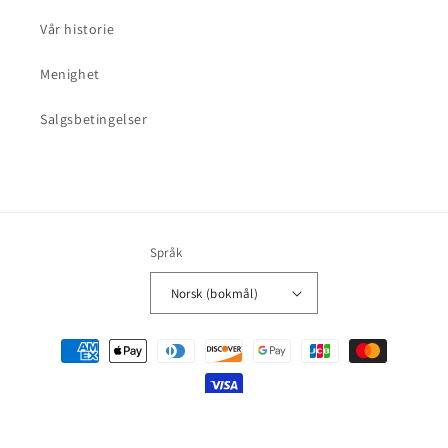
Vår historie
Menighet
Salgsbetingelser
Språk
Norsk (bokmål)
Betalingsmåter
© 2026,
Fennec Forlag
Drevet av Shopify