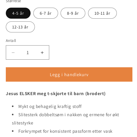
Størrelse
4-5 år
6-7 år
8-9 år
10-11 år
12-13 år
Antall
Antall
Senk
Øk
antallet
antallet
for
for
Jesus
Jesus
Legg i handlekurv
ELSKER
ELSKER
meg
meg
Jesus ELSKER meg t-skjorte til barn (brodert)
t-
t-
skjorte
skjorte
til
Mykt og behagelig kraftig stoff
til
barn
barn
Slitesterk dobbeltsøm i nakken og ermene for økt
(brodert)
(brodert)
slitestyrke
Forkrympet for konsistent passform etter vask