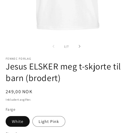
Åpne
Å
medie
m
1
2
av
1
/
7
i
i
modal
m
FENNEC FORLAG
Jesus ELSKER meg t-skjorte til
barn (brodert)
Vanlig
249,00 NOK
pris
Inkludert avgifter.
Farge
White
Light Pink