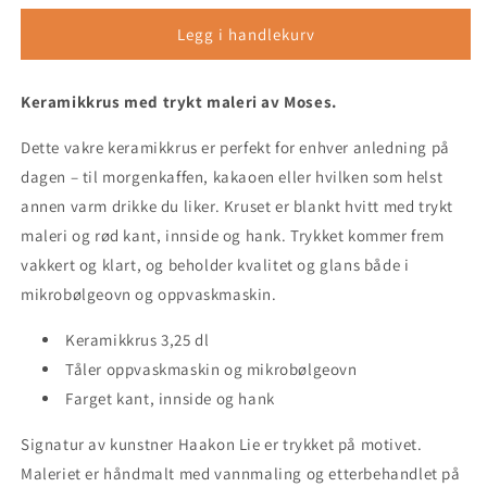
for
for
Moses
Moses
Legg i handlekurv
-
-
keramikkrus
keramikkrus
Keramikkrus med trykt maleri av Moses.
(3,25
(3,25
dl)
dl)
Dette vakre keramikkrus er perfekt for enhver anledning på
med
med
rød
rød
dagen – til morgenkaffen, kakaoen eller hvilken som helst
innside
innside
annen varm drikke du liker. Kruset er blankt hvitt med trykt
maleri og rød kant, innside og hank. Trykket kommer frem
vakkert og klart, og beholder kvalitet og glans både i
mikrobølgeovn og oppvaskmaskin.
Keramikkrus 3,25 dl
Tåler oppvaskmaskin og mikrobølgeovn
Farget kant, innside og hank
Signatur av kunstner Haakon Lie er trykket på motivet.
Maleriet er håndmalt med vannmaling og etterbehandlet på