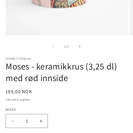
Åpne
Å
medie
m
1
2
av
1
/
3
i
i
modal
m
FENNEC FORLAG
Moses - keramikkrus (3,25 dl)
med rød innside
Vanlig
189,00 NOK
pris
Inkludert avgifter.
Antall
Antall
Senk
Øk
antallet
antallet