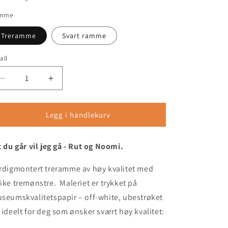
mme
Treramme
Svart ramme
all
tall
Senk
Øk
antallet
antallet
for
for
Rut
Rut
Legg i handlekurv
og
og
Noomi
Noomi
t du går vil jeg gå - Rut og Noomi.
-
-
Maleri
Maleri
med
med
rdigmontert treramme av høy kvalitet med
treramme
treramme
ike tremønstre. Maleriet er trykket på
-
-
seumskvalitetspapir – off‑white, ubestrøket
A2
A2
(42
(42
 ideelt for deg som ønsker svært høy kvalitet:
x
x