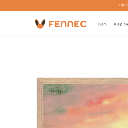
Gå videre
Alle 
til
innholdet
Hjem
Kjøp b
Hopp til
produktinformasjon