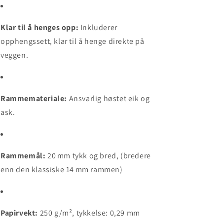
59.4
59.4
cm)
cm)
Klar til å henges opp:
Inkluderer
opphengssett, klar til å henge direkte på
veggen.
Rammemateriale:
Ansvarlig høstet eik og
ask.
Rammemål:
20 mm tykk og bred, (bredere
enn den klassiske 14 mm rammen)
Papirvekt:
250 g/m², tykkelse: 0,29 mm