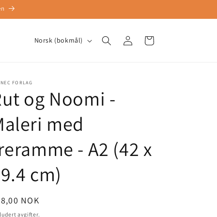
en
Logg
S
Handlekurv
Norsk (bokmål)
inn
p
r
å
NNEC FORLAG
ut og Noomi -
k
Maleri med
reramme - A2 (42 x
9.4 cm)
nlig
98,00 NOK
is
ludert avgifter.